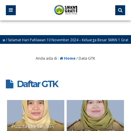
elamat Hari Pahlawan 10 November 2024 – Keluarga Besar SMKN 1 Grati
Anda ada di :
Home
/
Data GTK
Daftar GTK
Puspita Eka Sari, S.Pi