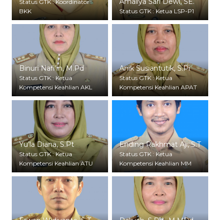
Amaliya Sari Dewi, SE.
Status GTK : Koordinator
BKK
Status GTK : Ketua LSP-P1
Binuri Nafi’in, M.Pd
Anik Susiantutik, S.Pi
Status GTK : Ketua
Status GTK : Ketua
Kompetensi Keahlian AKL
Kompetensi Keahlian APAT
Yu’la Diana, S.Pt
Ending Rakhmat Aji, S.T
Status GTK : Ketua
Status GTK : Ketua
Kompetensi Keahlian ATU
Kompetensi Keahlian MM