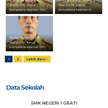
Erwan Widiyanto, S.T
Daliyah, S.Pd., M.MPd.
Status GTK : Ketua
Status GTK : Ketua
Kompetensi Keahlian TAV
Kompetensi Keahlian KI
Abdul Basyir, S.Pd
Status GTK : Ketua
Kompetensi Keahlian TPL
1
2
Lebih Baru
Data Sekolah
SMK NEGERI 1 GRATI