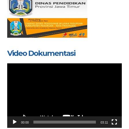
Video Dokumentasi
Video
Player
00:00
03:11